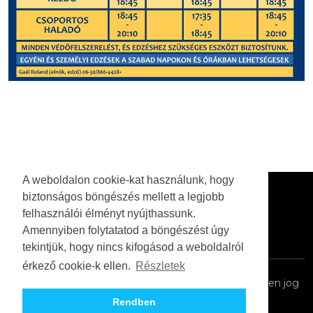
A weboldalon cookie-kat használunk, hogy
Itt is megtalálsz minket
biztonságos böngészés mellett a legjobb
felhasználói élményt nyújthassunk.
Amennyiben folytatatod a böngészést úgy
tekintjük, hogy nincs kifogásod a weboldalról
érkező cookie-k ellen.
Részletek
© 2026 G.S. Gladiator Ökölvívó Sportegyesület. Minden jog
fenntartva.
Rendben